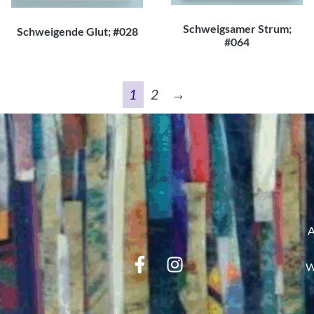
Schweigsamer Strum;
Schweigende Glut; #028
#064
120,00
€
200,00
€
1
2
→
W