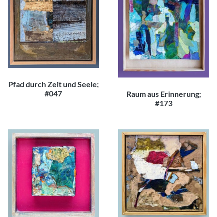
Pfad durch Zeit und Seele;
#047
Raum aus Erinnerung;
#173
200,00
€
250,00
€