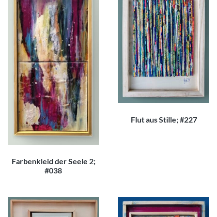
Flut aus Stille; #227
260,00
€
Farbenkleid der Seele 2;
#038
300,00
€