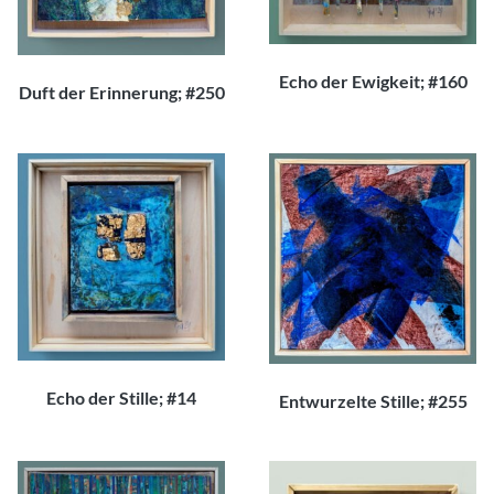
Echo der Ewigkeit; #160
Duft der Erinnerung; #250
300,00
€
150,00
€
Echo der Stille; #14
Entwurzelte Stille; #255
200,00
€
320,00
€