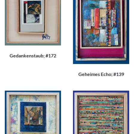
Gedankenstaub; #172
120,00
€
Geheimes Echo; #139
220,00
€