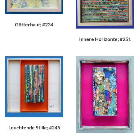
Götterhaut; #234
120,00
€
Innere Horizonte; #251
250,00
€
Leuchtende Stille; #245
150,00
€