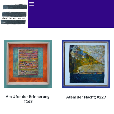
Am Ufer der Erinnerung;
Atem der Nacht; #229
#163
250,00
€
300,00
€