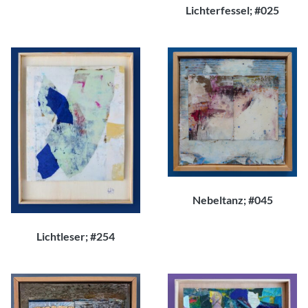
Lichterfessel; #025
150,00
€
Nebeltanz; #045
200,00
€
Lichtleser; #254
260,00
€