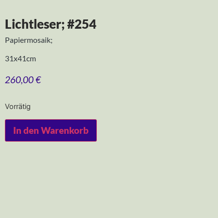
Lichtleser; #254
Papiermosaik;
31x41cm
260,00
€
Vorrätig
In den Warenkorb