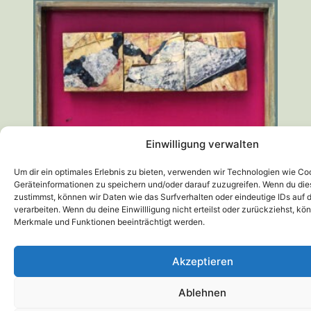
Einwilligung verwalten
Um dir ein optimales Erlebnis zu bieten, verwenden wir Technologien wie Co
Zerbrochene Verse; #032
Geräteinformationen zu speichern und/oder darauf zuzugreifen. Wenn du di
200,00
€
zustimmst, können wir Daten wie das Surfverhalten oder eindeutige IDs auf 
verarbeiten. Wenn du deine Einwillligung nicht erteilst oder zurückziehst, k
Merkmale und Funktionen beeinträchtigt werden.
Akzeptieren
Ablehnen